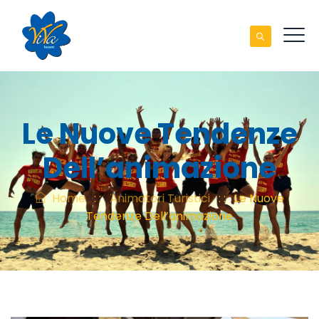
Le Nuove Tendenze
Dell’animazione
Home
: :
Animatori Turistici
: :
Le Nuove
Tendenze Dell’animazione