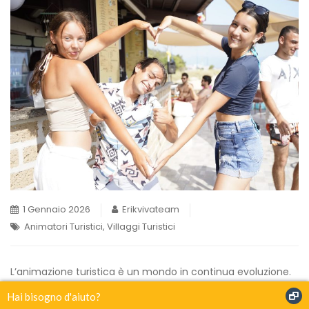
1 Gennaio 2026
Erikvivateam
Animatori Turistici
,
Villaggi Turistici
L’animazione turistica è un mondo in continua evoluzione.
Non si tratta solo di giochi, spettacoli e musica: è un
Hai bisogno d'aiuto?
settore che risponde alle esigenze delle persone, alle